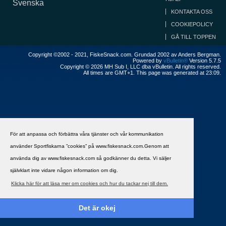
Svenska
KONTAKTA OSS
COOKIEPOLICY
GÅ TILL TOPPEN
Copyright ©2002 - 2021, FiskeSnack.com. Grundad 2002 av Anders Bergman.
Powered by
vBulletin®
Version 5.7.5
Copyright © 2026 MH Sub I, LLC dba vBulletin. All rights reserved.
All times are GMT+1. This page was generated at 23:09.
För att anpassa och förbättra våra tjänster och vår kommunikation
använder Sportfiskarna ”cookies” på www.fiskesnack.com.Genom att
använda dig av www.fiskesnack.com så godkänner du detta. Vi säljer
självklart inte vidare någon information om dig.
Klicka här för att läsa mer om cookies och hur du tackar nej till dem.
Det är okej