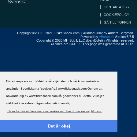
Svenska
KONTAKTA OSS
COOKIEPOLICY
GÅ TILL TOPPEN
Copyright ©2002 - 2021, FiskeSnack.com. Grundad 2002 av Anders Bergman.
Powered by
vBulletin®
Version 5.7.5
Copyright © 2026 MH Sub I, LLC dba vBulletin. All rights reserved.
All times are GMT+1. This page was generated at 09:12.
För att anpassa och förbättra våra tjänster och vår kommunikation
använder Sportfiskarna ”cookies” på www.fiskesnack.com.Genom att
använda dig av www.fiskesnack.com så godkänner du detta. Vi säljer
självklart inte vidare någon information om dig.
Klicka här för att läsa mer om cookies och hur du tackar nej till dem.
Det är okej