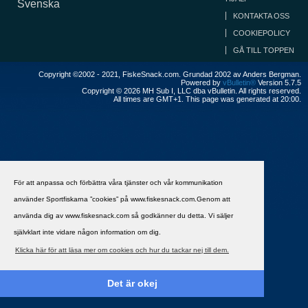
Svenska
KONTAKTA OSS
COOKIEPOLICY
GÅ TILL TOPPEN
Copyright ©2002 - 2021, FiskeSnack.com. Grundad 2002 av Anders Bergman.
Powered by
vBulletin®
Version 5.7.5
Copyright © 2026 MH Sub I, LLC dba vBulletin. All rights reserved.
All times are GMT+1. This page was generated at 20:00.
För att anpassa och förbättra våra tjänster och vår kommunikation
använder Sportfiskarna ”cookies” på www.fiskesnack.com.Genom att
använda dig av www.fiskesnack.com så godkänner du detta. Vi säljer
självklart inte vidare någon information om dig.
Klicka här för att läsa mer om cookies och hur du tackar nej till dem.
Det är okej