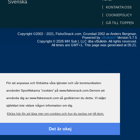
Svenska
KONTAKTA OSS
COOKIEPOLICY
GÅ TILL TOPPEN
Copyright ©2002 - 2021, FiskeSnack.com. Grundad 2002 av Anders Bergman.
Powered by
vBulletin®
Version 5.7.5
Copyright © 2026 MH Sub I, LLC dba vBulletin. All rights reserved.
All times are GMT+1. This page was generated at 05:21.
För att anpassa och förbättra våra tjänster och vår kommunikation
använder Sportfiskarna ”cookies” på www.fiskesnack.com.Genom att
använda dig av www.fiskesnack.com så godkänner du detta. Vi säljer
självklart inte vidare någon information om dig.
Klicka här för att läsa mer om cookies och hur du tackar nej till dem.
Det är okej