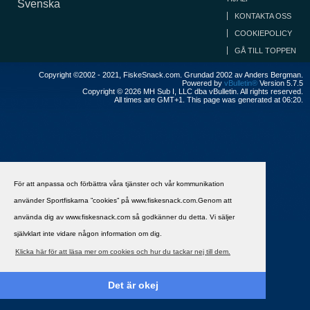
Svenska
KONTAKTA OSS
COOKIEPOLICY
GÅ TILL TOPPEN
Copyright ©2002 - 2021, FiskeSnack.com. Grundad 2002 av Anders Bergman.
Powered by
vBulletin®
Version 5.7.5
Copyright © 2026 MH Sub I, LLC dba vBulletin. All rights reserved.
All times are GMT+1. This page was generated at 06:20.
För att anpassa och förbättra våra tjänster och vår kommunikation
använder Sportfiskarna ”cookies” på www.fiskesnack.com.Genom att
använda dig av www.fiskesnack.com så godkänner du detta. Vi säljer
självklart inte vidare någon information om dig.
Klicka här för att läsa mer om cookies och hur du tackar nej till dem.
Det är okej