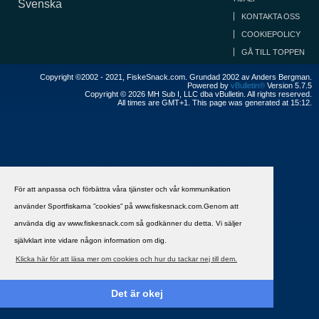
Svenska
KONTAKTA OSS
COOKIEPOLICY
GÅ TILL TOPPEN
Copyright ©2002 - 2021, FiskeSnack.com. Grundad 2002 av Anders Bergman.
Powered by
vBulletin®
Version 5.7.5
Copyright © 2026 MH Sub I, LLC dba vBulletin. All rights reserved.
All times are GMT+1. This page was generated at 15:12.
För att anpassa och förbättra våra tjänster och vår kommunikation
använder Sportfiskarna ”cookies” på www.fiskesnack.com.Genom att
använda dig av www.fiskesnack.com så godkänner du detta. Vi säljer
självklart inte vidare någon information om dig.
Klicka här för att läsa mer om cookies och hur du tackar nej till dem.
Det är okej