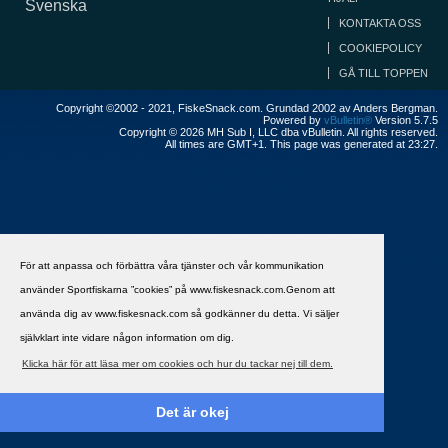
Svenska
KONTAKTA OSS
COOKIEPOLICY
GÅ TILL TOPPEN
Copyright ©2002 - 2021, FiskeSnack.com. Grundad 2002 av Anders Bergman.
Powered by
vBulletin®
Version 5.7.5
Copyright © 2026 MH Sub I, LLC dba vBulletin. All rights reserved.
All times are GMT+1. This page was generated at 23:27.
För att anpassa och förbättra våra tjänster och vår kommunikation
använder Sportfiskarna ”cookies” på www.fiskesnack.com.Genom att
använda dig av www.fiskesnack.com så godkänner du detta. Vi säljer
självklart inte vidare någon information om dig.
Klicka här för att läsa mer om cookies och hur du tackar nej till dem.
Det är okej