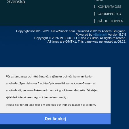
Svenska
KONTAKTA OSS
COOKIEPOLICY
GÅ TILL TOPPEN
Copyright ©2002 - 2021, FiskeSnack.com. Grundad 2002 av Anders Bergman.
Powered by
vBulletin®
Version 5.7.5
Copyright © 2026 MH Sub I, LLC dba vBulletin. All rights reserved.
All times are GMT+1. This page was generated at 06:23.
För att anpassa och förbättra våra tjänster och vår kommunikation
använder Sportfiskarna ”cookies” på www.fiskesnack.com.Genom att
använda dig av www.fiskesnack.com så godkänner du detta. Vi säljer
självklart inte vidare någon information om dig.
Klicka här för att läsa mer om cookies och hur du tackar nej till dem.
Det är okej