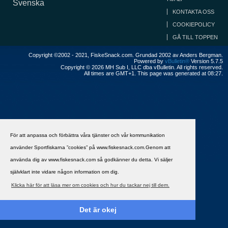
Svenska
KONTAKTA OSS
COOKIEPOLICY
GÅ TILL TOPPEN
Copyright ©2002 - 2021, FiskeSnack.com. Grundad 2002 av Anders Bergman.
Powered by
vBulletin®
Version 5.7.5
Copyright © 2026 MH Sub I, LLC dba vBulletin. All rights reserved.
All times are GMT+1. This page was generated at 08:27.
För att anpassa och förbättra våra tjänster och vår kommunikation
använder Sportfiskarna ”cookies” på www.fiskesnack.com.Genom att
använda dig av www.fiskesnack.com så godkänner du detta. Vi säljer
självklart inte vidare någon information om dig.
Klicka här för att läsa mer om cookies och hur du tackar nej till dem.
Det är okej