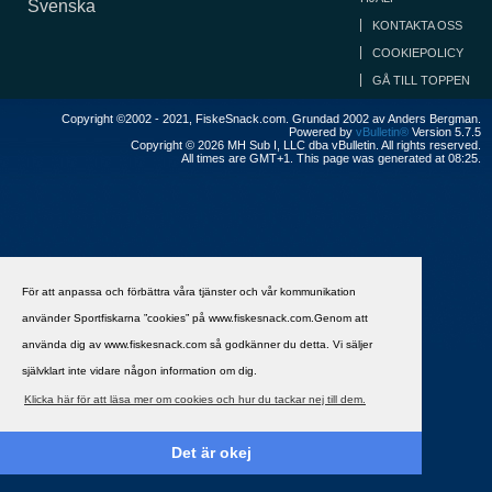
Svenska
KONTAKTA OSS
COOKIEPOLICY
GÅ TILL TOPPEN
Copyright ©2002 - 2021, FiskeSnack.com. Grundad 2002 av Anders Bergman.
Powered by
vBulletin®
Version 5.7.5
Copyright © 2026 MH Sub I, LLC dba vBulletin. All rights reserved.
All times are GMT+1. This page was generated at 08:25.
För att anpassa och förbättra våra tjänster och vår kommunikation
använder Sportfiskarna ”cookies” på www.fiskesnack.com.Genom att
använda dig av www.fiskesnack.com så godkänner du detta. Vi säljer
självklart inte vidare någon information om dig.
Klicka här för att läsa mer om cookies och hur du tackar nej till dem.
Det är okej