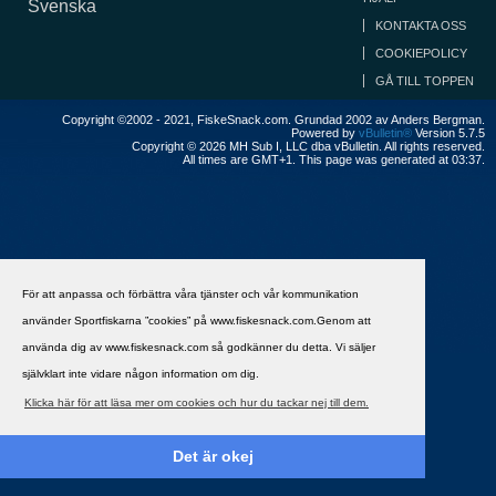
Svenska
KONTAKTA OSS
COOKIEPOLICY
GÅ TILL TOPPEN
Copyright ©2002 - 2021, FiskeSnack.com. Grundad 2002 av Anders Bergman.
Powered by
vBulletin®
Version 5.7.5
Copyright © 2026 MH Sub I, LLC dba vBulletin. All rights reserved.
All times are GMT+1. This page was generated at 03:37.
För att anpassa och förbättra våra tjänster och vår kommunikation
använder Sportfiskarna ”cookies” på www.fiskesnack.com.Genom att
använda dig av www.fiskesnack.com så godkänner du detta. Vi säljer
självklart inte vidare någon information om dig.
Klicka här för att läsa mer om cookies och hur du tackar nej till dem.
Det är okej