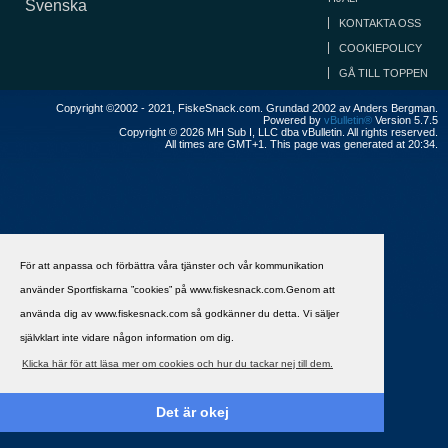
Svenska
KONTAKTA OSS
COOKIEPOLICY
GÅ TILL TOPPEN
Copyright ©2002 - 2021, FiskeSnack.com. Grundad 2002 av Anders Bergman.
Powered by
vBulletin®
Version 5.7.5
Copyright © 2026 MH Sub I, LLC dba vBulletin. All rights reserved.
All times are GMT+1. This page was generated at 20:34.
För att anpassa och förbättra våra tjänster och vår kommunikation
använder Sportfiskarna ”cookies” på www.fiskesnack.com.Genom att
använda dig av www.fiskesnack.com så godkänner du detta. Vi säljer
självklart inte vidare någon information om dig.
Klicka här för att läsa mer om cookies och hur du tackar nej till dem.
Det är okej