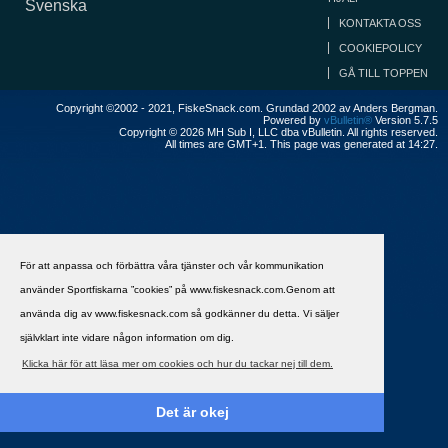
Svenska
KONTAKTA OSS
COOKIEPOLICY
GÅ TILL TOPPEN
Copyright ©2002 - 2021, FiskeSnack.com. Grundad 2002 av Anders Bergman.
Powered by
vBulletin®
Version 5.7.5
Copyright © 2026 MH Sub I, LLC dba vBulletin. All rights reserved.
All times are GMT+1. This page was generated at 14:27.
För att anpassa och förbättra våra tjänster och vår kommunikation
använder Sportfiskarna ”cookies” på www.fiskesnack.com.Genom att
använda dig av www.fiskesnack.com så godkänner du detta. Vi säljer
självklart inte vidare någon information om dig.
Klicka här för att läsa mer om cookies och hur du tackar nej till dem.
Det är okej