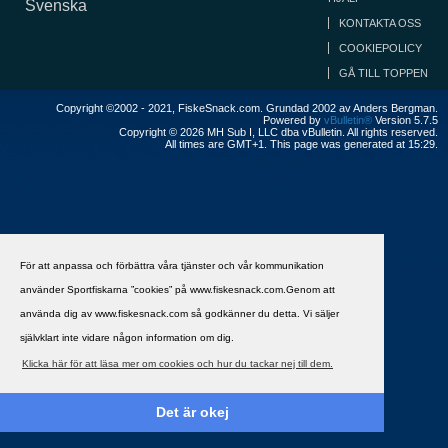
Svenska
KONTAKTA OSS
COOKIEPOLICY
GÅ TILL TOPPEN
Copyright ©2002 - 2021, FiskeSnack.com. Grundad 2002 av Anders Bergman.
Powered by
vBulletin®
Version 5.7.5
Copyright © 2026 MH Sub I, LLC dba vBulletin. All rights reserved.
All times are GMT+1. This page was generated at 15:29.
För att anpassa och förbättra våra tjänster och vår kommunikation
använder Sportfiskarna ”cookies” på www.fiskesnack.com.Genom att
använda dig av www.fiskesnack.com så godkänner du detta. Vi säljer
självklart inte vidare någon information om dig.
Klicka här för att läsa mer om cookies och hur du tackar nej till dem.
Det är okej