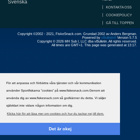
Svenska
KONTAKTA OSS
COOKIEPOLICY
GÅ TILL TOPPEN
Copyright ©2002 - 2021, FiskeSnack.com. Grundad 2002 av Anders Bergman.
Powered by
vBulletin®
Version 5.7.5
Copyright © 2026 MH Sub I, LLC dba vBulletin. All rights reserved.
All times are GMT+1. This page was generated at 13:17.
För att anpassa och förbättra våra tjänster och vår kommunikation
använder Sportfiskarna ”cookies” på www.fiskesnack.com.Genom att
använda dig av www.fiskesnack.com så godkänner du detta. Vi säljer
självklart inte vidare någon information om dig.
Klicka här för att läsa mer om cookies och hur du tackar nej till dem.
Det är okej