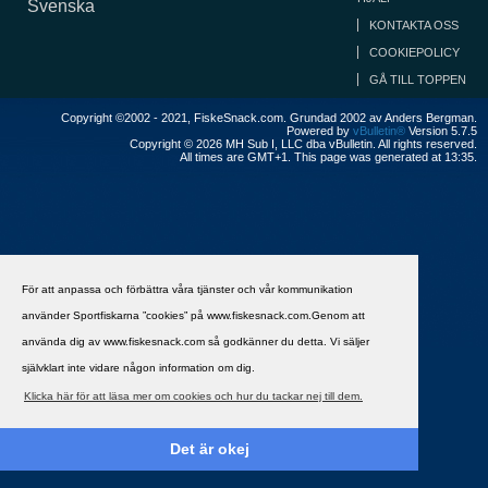
Svenska
KONTAKTA OSS
COOKIEPOLICY
GÅ TILL TOPPEN
Copyright ©2002 - 2021, FiskeSnack.com. Grundad 2002 av Anders Bergman.
Powered by
vBulletin®
Version 5.7.5
Copyright © 2026 MH Sub I, LLC dba vBulletin. All rights reserved.
All times are GMT+1. This page was generated at 13:35.
För att anpassa och förbättra våra tjänster och vår kommunikation
använder Sportfiskarna ”cookies” på www.fiskesnack.com.Genom att
använda dig av www.fiskesnack.com så godkänner du detta. Vi säljer
självklart inte vidare någon information om dig.
Klicka här för att läsa mer om cookies och hur du tackar nej till dem.
Det är okej