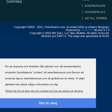
Svenska
KONTAKTA OSS
COOKIEPOLICY
GÅ TILL TOPPEN
Copyright ©2002 - 2021, FiskeSnack.com. Grundad 2002 av Anders Bergman.
Powered by
vBulletin®
Version 5.7.5
Copyright © 2026 MH Sub I, LLC dba vBulletin. All rights reserved.
All times are GMT+1. This page was generated at 00:50.
För att anpassa och förbättra våra tjänster och vår kommunikation
använder Sportfiskarna ”cookies” på www.fiskesnack.com.Genom att
använda dig av www.fiskesnack.com så godkänner du detta. Vi säljer
självklart inte vidare någon information om dig.
Klicka här för att läsa mer om cookies och hur du tackar nej till dem.
Det är okej