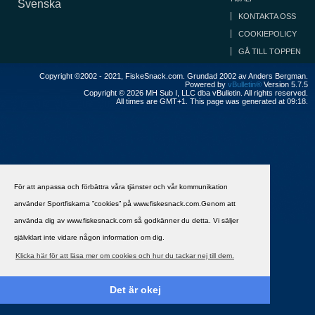
Svenska
KONTAKTA OSS
COOKIEPOLICY
GÅ TILL TOPPEN
Copyright ©2002 - 2021, FiskeSnack.com. Grundad 2002 av Anders Bergman.
Powered by
vBulletin®
Version 5.7.5
Copyright © 2026 MH Sub I, LLC dba vBulletin. All rights reserved.
All times are GMT+1. This page was generated at 09:18.
För att anpassa och förbättra våra tjänster och vår kommunikation
använder Sportfiskarna ”cookies” på www.fiskesnack.com.Genom att
använda dig av www.fiskesnack.com så godkänner du detta. Vi säljer
självklart inte vidare någon information om dig.
Klicka här för att läsa mer om cookies och hur du tackar nej till dem.
Det är okej