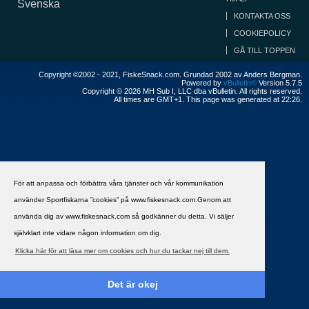
Svenska
KONTAKTA OSS
COOKIEPOLICY
GÅ TILL TOPPEN
Copyright ©2002 - 2021, FiskeSnack.com. Grundad 2002 av Anders Bergman.
Powered by
vBulletin®
Version 5.7.5
Copyright © 2026 MH Sub I, LLC dba vBulletin. All rights reserved.
All times are GMT+1. This page was generated at 22:26.
För att anpassa och förbättra våra tjänster och vår kommunikation
använder Sportfiskarna ”cookies” på www.fiskesnack.com.Genom att
använda dig av www.fiskesnack.com så godkänner du detta. Vi säljer
självklart inte vidare någon information om dig.
Klicka här för att läsa mer om cookies och hur du tackar nej till dem.
Det är okej