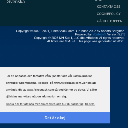
Svenska
KONTAKTA OSS
COOKIEPOLICY
GÅ TILL TOPPEN
Copyright ©2002 - 2021, FiskeSnack.com. Grundad 2002 av Anders Bergman.
Powered by
vBulletin®
Version 5.7.5
Copyright © 2026 MH Sub I, LLC dba vBulletin. All rights reserved.
All times are GMT+1. This page was generated at 20:26.
För att anpassa och förbättra våra tjänster och vår kommunikation
använder Sportfiskarna ”cookies” på www.fiskesnack.com.Genom att
använda dig av www.fiskesnack.com så godkänner du detta. Vi säljer
självklart inte vidare någon information om dig.
Klicka här för att läsa mer om cookies och hur du tackar nej till dem.
Det är okej