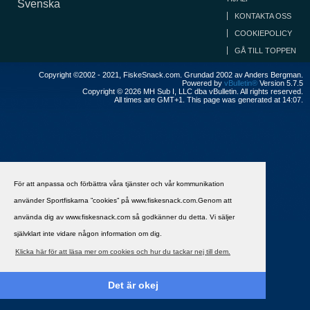
Svenska
KONTAKTA OSS
COOKIEPOLICY
GÅ TILL TOPPEN
Copyright ©2002 - 2021, FiskeSnack.com. Grundad 2002 av Anders Bergman.
Powered by
vBulletin®
Version 5.7.5
Copyright © 2026 MH Sub I, LLC dba vBulletin. All rights reserved.
All times are GMT+1. This page was generated at 14:07.
För att anpassa och förbättra våra tjänster och vår kommunikation
använder Sportfiskarna ”cookies” på www.fiskesnack.com.Genom att
använda dig av www.fiskesnack.com så godkänner du detta. Vi säljer
självklart inte vidare någon information om dig.
Klicka här för att läsa mer om cookies och hur du tackar nej till dem.
Det är okej