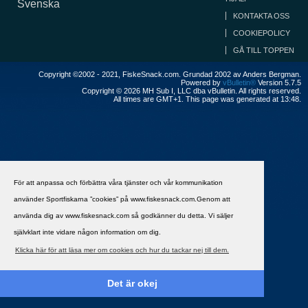
Svenska
KONTAKTA OSS
COOKIEPOLICY
GÅ TILL TOPPEN
Copyright ©2002 - 2021, FiskeSnack.com. Grundad 2002 av Anders Bergman.
Powered by
vBulletin®
Version 5.7.5
Copyright © 2026 MH Sub I, LLC dba vBulletin. All rights reserved.
All times are GMT+1. This page was generated at 13:48.
För att anpassa och förbättra våra tjänster och vår kommunikation
använder Sportfiskarna ”cookies” på www.fiskesnack.com.Genom att
använda dig av www.fiskesnack.com så godkänner du detta. Vi säljer
självklart inte vidare någon information om dig.
Klicka här för att läsa mer om cookies och hur du tackar nej till dem.
Det är okej