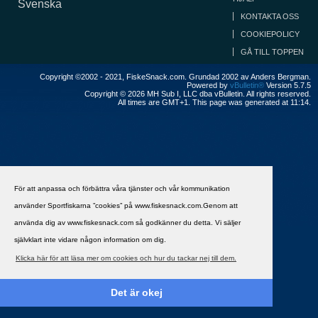
Svenska
KONTAKTA OSS
COOKIEPOLICY
GÅ TILL TOPPEN
Copyright ©2002 - 2021, FiskeSnack.com. Grundad 2002 av Anders Bergman.
Powered by
vBulletin®
Version 5.7.5
Copyright © 2026 MH Sub I, LLC dba vBulletin. All rights reserved.
All times are GMT+1. This page was generated at 11:14.
För att anpassa och förbättra våra tjänster och vår kommunikation
använder Sportfiskarna ”cookies” på www.fiskesnack.com.Genom att
använda dig av www.fiskesnack.com så godkänner du detta. Vi säljer
självklart inte vidare någon information om dig.
Klicka här för att läsa mer om cookies och hur du tackar nej till dem.
Det är okej