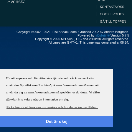
Svenska
KONTAKTA OSS
COOKIEPOLICY
GÅ TILL TOPPEN
Copyright ©2002 - 2021, FiskeSnack.com. Grundad 2002 av Anders Bergman.
Powered by
vBulletin®
Version 5.7.5
Copyright © 2026 MH Sub I, LLC dba vBulletin. All rights reserved.
All times are GMT+1. This page was generated at 08:24.
För att anpassa och förbättra våra tjänster och vår kommunikation
använder Sportfiskarna ”cookies” på www.fiskesnack.com.Genom att
använda dig av www.fiskesnack.com så godkänner du detta. Vi säljer
självklart inte vidare någon information om dig.
Klicka här för att läsa mer om cookies och hur du tackar nej till dem.
Det är okej