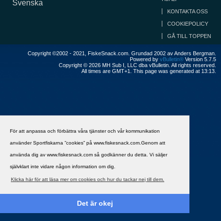
Svenska
KONTAKTA OSS
COOKIEPOLICY
GÅ TILL TOPPEN
Copyright ©2002 - 2021, FiskeSnack.com. Grundad 2002 av Anders Bergman.
Powered by
vBulletin®
Version 5.7.5
Copyright © 2026 MH Sub I, LLC dba vBulletin. All rights reserved.
All times are GMT+1. This page was generated at 13:13.
För att anpassa och förbättra våra tjänster och vår kommunikation
använder Sportfiskarna ”cookies” på www.fiskesnack.com.Genom att
använda dig av www.fiskesnack.com så godkänner du detta. Vi säljer
självklart inte vidare någon information om dig.
Klicka här för att läsa mer om cookies och hur du tackar nej till dem.
Det är okej