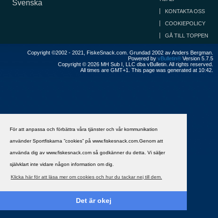
Svenska
KONTAKTA OSS
COOKIEPOLICY
GÅ TILL TOPPEN
Copyright ©2002 - 2021, FiskeSnack.com. Grundad 2002 av Anders Bergman.
Powered by
vBulletin®
Version 5.7.5
Copyright © 2026 MH Sub I, LLC dba vBulletin. All rights reserved.
All times are GMT+1. This page was generated at 10:42.
För att anpassa och förbättra våra tjänster och vår kommunikation
använder Sportfiskarna ”cookies” på www.fiskesnack.com.Genom att
använda dig av www.fiskesnack.com så godkänner du detta. Vi säljer
självklart inte vidare någon information om dig.
Klicka här för att läsa mer om cookies och hur du tackar nej till dem.
Det är okej