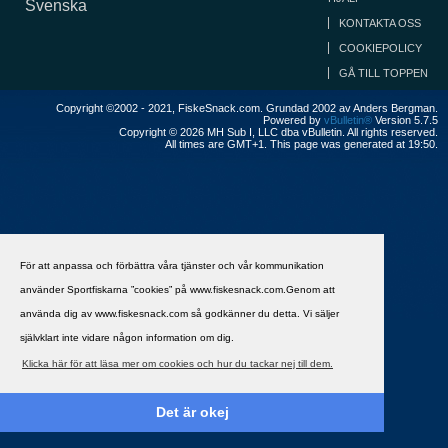
Svenska
KONTAKTA OSS
COOKIEPOLICY
GÅ TILL TOPPEN
Copyright ©2002 - 2021, FiskeSnack.com. Grundad 2002 av Anders Bergman.
Powered by
vBulletin®
Version 5.7.5
Copyright © 2026 MH Sub I, LLC dba vBulletin. All rights reserved.
All times are GMT+1. This page was generated at 19:50.
För att anpassa och förbättra våra tjänster och vår kommunikation
använder Sportfiskarna ”cookies” på www.fiskesnack.com.Genom att
använda dig av www.fiskesnack.com så godkänner du detta. Vi säljer
självklart inte vidare någon information om dig.
Klicka här för att läsa mer om cookies och hur du tackar nej till dem.
Det är okej