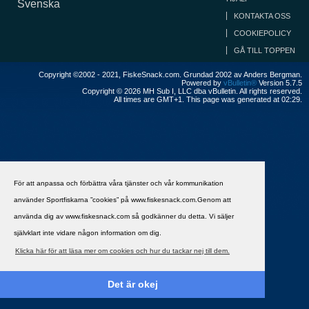
Svenska
KONTAKTA OSS
COOKIEPOLICY
GÅ TILL TOPPEN
Copyright ©2002 - 2021, FiskeSnack.com. Grundad 2002 av Anders Bergman.
Powered by
vBulletin®
Version 5.7.5
Copyright © 2026 MH Sub I, LLC dba vBulletin. All rights reserved.
All times are GMT+1. This page was generated at 02:29.
För att anpassa och förbättra våra tjänster och vår kommunikation
använder Sportfiskarna ”cookies” på www.fiskesnack.com.Genom att
använda dig av www.fiskesnack.com så godkänner du detta. Vi säljer
självklart inte vidare någon information om dig.
Klicka här för att läsa mer om cookies och hur du tackar nej till dem.
Det är okej