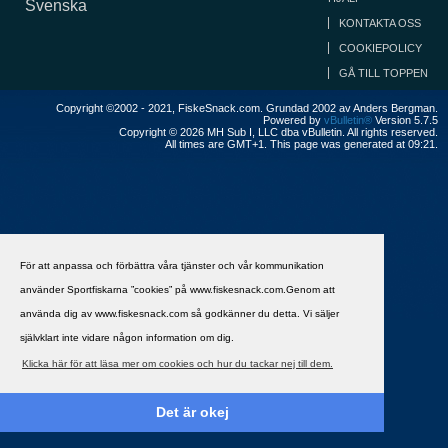
Svenska
KONTAKTA OSS
COOKIEPOLICY
GÅ TILL TOPPEN
Copyright ©2002 - 2021, FiskeSnack.com. Grundad 2002 av Anders Bergman.
Powered by
vBulletin®
Version 5.7.5
Copyright © 2026 MH Sub I, LLC dba vBulletin. All rights reserved.
All times are GMT+1. This page was generated at 09:21.
För att anpassa och förbättra våra tjänster och vår kommunikation
använder Sportfiskarna ”cookies” på www.fiskesnack.com.Genom att
använda dig av www.fiskesnack.com så godkänner du detta. Vi säljer
självklart inte vidare någon information om dig.
Klicka här för att läsa mer om cookies och hur du tackar nej till dem.
Det är okej