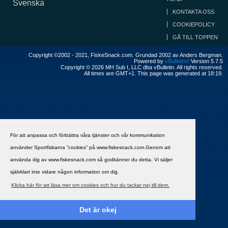
Svenska
KONTAKTA OSS
COOKIEPOLICY
GÅ TILL TOPPEN
Copyright ©2002 - 2021, FiskeSnack.com. Grundad 2002 av Anders Bergman.
Powered by
vBulletin®
Version 5.7.5
Copyright © 2026 MH Sub I, LLC dba vBulletin. All rights reserved.
All times are GMT+1. This page was generated at 18:19.
För att anpassa och förbättra våra tjänster och vår kommunikation
använder Sportfiskarna ”cookies” på www.fiskesnack.com.Genom att
använda dig av www.fiskesnack.com så godkänner du detta. Vi säljer
självklart inte vidare någon information om dig.
Klicka här för att läsa mer om cookies och hur du tackar nej till dem.
Det är okej