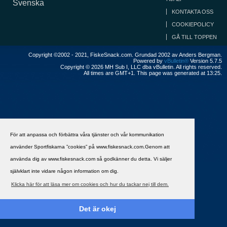
Svenska
KONTAKTA OSS
COOKIEPOLICY
GÅ TILL TOPPEN
Copyright ©2002 - 2021, FiskeSnack.com. Grundad 2002 av Anders Bergman.
Powered by
vBulletin®
Version 5.7.5
Copyright © 2026 MH Sub I, LLC dba vBulletin. All rights reserved.
All times are GMT+1. This page was generated at 13:25.
För att anpassa och förbättra våra tjänster och vår kommunikation
använder Sportfiskarna ”cookies” på www.fiskesnack.com.Genom att
använda dig av www.fiskesnack.com så godkänner du detta. Vi säljer
självklart inte vidare någon information om dig.
Klicka här för att läsa mer om cookies och hur du tackar nej till dem.
Det är okej