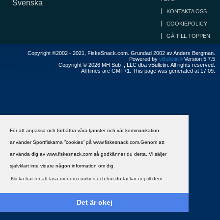
Svenska
KONTAKTA OSS
COOKIEPOLICY
GÅ TILL TOPPEN
Copyright ©2002 - 2021, FiskeSnack.com. Grundad 2002 av Anders Bergman.
Powered by
vBulletin®
Version 5.7.5
Copyright © 2026 MH Sub I, LLC dba vBulletin. All rights reserved.
All times are GMT+1. This page was generated at 17:09.
För att anpassa och förbättra våra tjänster och vår kommunikation
använder Sportfiskarna ”cookies” på www.fiskesnack.com.Genom att
använda dig av www.fiskesnack.com så godkänner du detta. Vi säljer
självklart inte vidare någon information om dig.
Klicka här för att läsa mer om cookies och hur du tackar nej till dem.
Det är okej