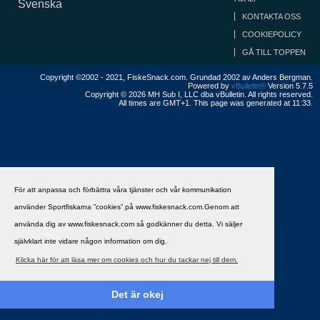
Svenska
KONTAKTA OSS
COOKIEPOLICY
GÅ TILL TOPPEN
Copyright ©2002 - 2021, FiskeSnack.com. Grundad 2002 av Anders Bergman.
Powered by
vBulletin®
Version 5.7.5
Copyright © 2026 MH Sub I, LLC dba vBulletin. All rights reserved.
All times are GMT+1. This page was generated at 11:33.
För att anpassa och förbättra våra tjänster och vår kommunikation
använder Sportfiskarna ”cookies” på www.fiskesnack.com.Genom att
använda dig av www.fiskesnack.com så godkänner du detta. Vi säljer
självklart inte vidare någon information om dig.
Klicka här för att läsa mer om cookies och hur du tackar nej till dem.
Det är okej