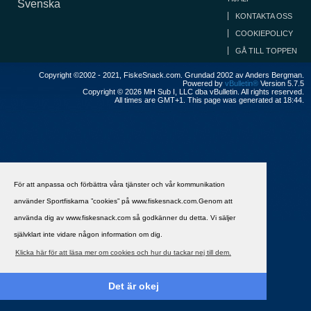
Svenska
KONTAKTA OSS
COOKIEPOLICY
GÅ TILL TOPPEN
Copyright ©2002 - 2021, FiskeSnack.com. Grundad 2002 av Anders Bergman.
Powered by
vBulletin®
Version 5.7.5
Copyright © 2026 MH Sub I, LLC dba vBulletin. All rights reserved.
All times are GMT+1. This page was generated at 18:44.
För att anpassa och förbättra våra tjänster och vår kommunikation
använder Sportfiskarna ”cookies” på www.fiskesnack.com.Genom att
använda dig av www.fiskesnack.com så godkänner du detta. Vi säljer
självklart inte vidare någon information om dig.
Klicka här för att läsa mer om cookies och hur du tackar nej till dem.
Det är okej