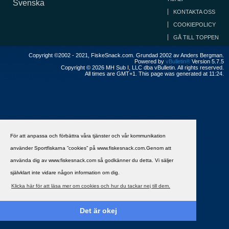
Svenska
KONTAKTA OSS
COOKIEPOLICY
GÅ TILL TOPPEN
Copyright ©2002 - 2021, FiskeSnack.com. Grundad 2002 av Anders Bergman.
Powered by
vBulletin®
Version 5.7.5
Copyright © 2026 MH Sub I, LLC dba vBulletin. All rights reserved.
All times are GMT+1. This page was generated at 11:24.
För att anpassa och förbättra våra tjänster och vår kommunikation
använder Sportfiskarna ”cookies” på www.fiskesnack.com.Genom att
använda dig av www.fiskesnack.com så godkänner du detta. Vi säljer
självklart inte vidare någon information om dig.
Klicka här för att läsa mer om cookies och hur du tackar nej till dem.
Det är okej