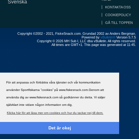
Svenska
KONTAKTA OSS
COOKIEPOLICY
GÅ TILL TOPPEN
Copyright ©2002 - 2021, FiskeSnack.com. Grundad 2002 av Anders Bergman.
Powered by
vBulletin®
Version 5.7.5
Copyright © 2026 MH Sub I, LLC dba vBulletin. All rights reserved.
All times are GMT+1. This page was generated at 11:45.
För att anpassa och förbättra våra tjänster och vår kommunikation
använder Sportfiskarna ”cookies” på www.fiskesnack.com.Genom att
använda dig av www.fiskesnack.com så godkänner du detta. Vi säljer
självklart inte vidare någon information om dig.
Klicka här för att läsa mer om cookies och hur du tackar nej till dem.
Det är okej