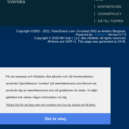
Svenska
KONTAKTA OSS
COOKIEPOLICY
GÅ TILL TOPPEN
Copyright ©2002 - 2021, FiskeSnack.com. Grundad 2002 av Anders Bergman.
Powered by
vBulletin®
Version 5.7.5
Copyright © 2026 MH Sub I, LLC dba vBulletin. All rights reserved.
All times are GMT+1. This page was generated at 19:45.
För att anpassa och förbättra våra tjänster och vår kommunikation
använder Sportfiskarna ”cookies” på www.fiskesnack.com.Genom att
använda dig av www.fiskesnack.com så godkänner du detta. Vi säljer
självklart inte vidare någon information om dig.
Klicka här för att läsa mer om cookies och hur du tackar nej till dem.
Det är okej