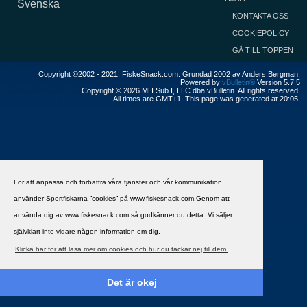
Svenska
KONTAKTA OSS
COOKIEPOLICY
GÅ TILL TOPPEN
Copyright ©2002 - 2021, FiskeSnack.com. Grundad 2002 av Anders Bergman.
Powered by
vBulletin®
Version 5.7.5
Copyright © 2026 MH Sub I, LLC dba vBulletin. All rights reserved.
All times are GMT+1. This page was generated at 20:05.
För att anpassa och förbättra våra tjänster och vår kommunikation
använder Sportfiskarna ”cookies” på www.fiskesnack.com.Genom att
använda dig av www.fiskesnack.com så godkänner du detta. Vi säljer
självklart inte vidare någon information om dig.
Klicka här för att läsa mer om cookies och hur du tackar nej till dem.
Det är okej