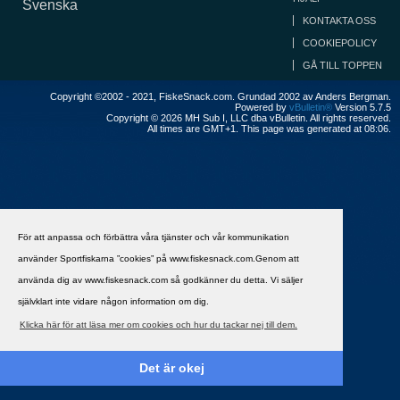
Svenska
KONTAKTA OSS
COOKIEPOLICY
GÅ TILL TOPPEN
Copyright ©2002 - 2021, FiskeSnack.com. Grundad 2002 av Anders Bergman.
Powered by
vBulletin®
Version 5.7.5
Copyright © 2026 MH Sub I, LLC dba vBulletin. All rights reserved.
All times are GMT+1. This page was generated at 08:06.
För att anpassa och förbättra våra tjänster och vår kommunikation
använder Sportfiskarna ”cookies” på www.fiskesnack.com.Genom att
använda dig av www.fiskesnack.com så godkänner du detta. Vi säljer
självklart inte vidare någon information om dig.
Klicka här för att läsa mer om cookies och hur du tackar nej till dem.
Det är okej