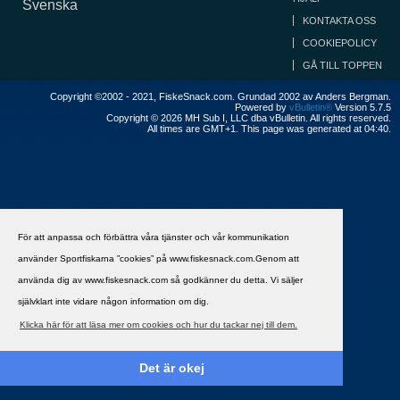
Svenska
KONTAKTA OSS
COOKIEPOLICY
GÅ TILL TOPPEN
Copyright ©2002 - 2021, FiskeSnack.com. Grundad 2002 av Anders Bergman.
Powered by
vBulletin®
Version 5.7.5
Copyright © 2026 MH Sub I, LLC dba vBulletin. All rights reserved.
All times are GMT+1. This page was generated at 04:40.
För att anpassa och förbättra våra tjänster och vår kommunikation
använder Sportfiskarna ”cookies” på www.fiskesnack.com.Genom att
använda dig av www.fiskesnack.com så godkänner du detta. Vi säljer
självklart inte vidare någon information om dig.
Klicka här för att läsa mer om cookies och hur du tackar nej till dem.
Det är okej