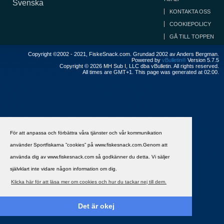
Svenska
KONTAKTA OSS
COOKIEPOLICY
GÅ TILL TOPPEN
Copyright ©2002 - 2021, FiskeSnack.com. Grundad 2002 av Anders Bergman.
Powered by
vBulletin®
Version 5.7.5
Copyright © 2026 MH Sub I, LLC dba vBulletin. All rights reserved.
All times are GMT+1. This page was generated at 02:00.
För att anpassa och förbättra våra tjänster och vår kommunikation
använder Sportfiskarna ”cookies” på www.fiskesnack.com.Genom att
använda dig av www.fiskesnack.com så godkänner du detta. Vi säljer
självklart inte vidare någon information om dig.
Klicka här för att läsa mer om cookies och hur du tackar nej till dem.
Det är okej