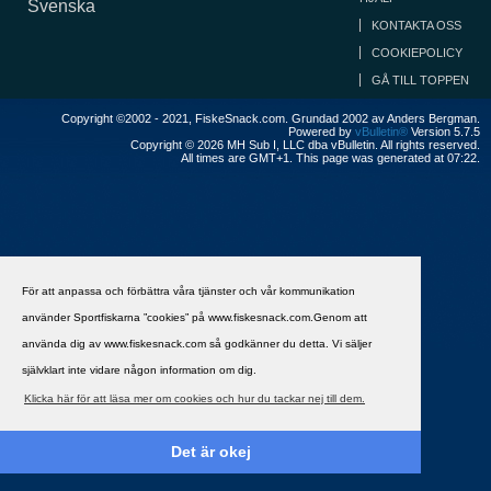
Svenska
KONTAKTA OSS
COOKIEPOLICY
GÅ TILL TOPPEN
Copyright ©2002 - 2021, FiskeSnack.com. Grundad 2002 av Anders Bergman.
Powered by
vBulletin®
Version 5.7.5
Copyright © 2026 MH Sub I, LLC dba vBulletin. All rights reserved.
All times are GMT+1. This page was generated at 07:22.
För att anpassa och förbättra våra tjänster och vår kommunikation
använder Sportfiskarna ”cookies” på www.fiskesnack.com.Genom att
använda dig av www.fiskesnack.com så godkänner du detta. Vi säljer
självklart inte vidare någon information om dig.
Klicka här för att läsa mer om cookies och hur du tackar nej till dem.
Det är okej