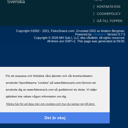
Svenska
KONTAKTA OSS
COOKIEPOLICY
GÅ TILL TOPPEN
Copyright ©2002 - 2021, FiskeSnack.com. Grundad 2002 av Anders Bergman.
Powered by
vBulletin®
Version 5.7.5
Copyright © 2026 MH Sub I, LLC dba vBulletin. All rights reserved.
All times are GMT+1. This page was generated at 09:00.
För att anpassa och förbättra våra tjänster och vår kommunikation
använder Sportfiskarna ”cookies” på www.fiskesnack.com.Genom att
använda dig av www.fiskesnack.com så godkänner du detta. Vi säljer
självklart inte vidare någon information om dig.
Klicka här för att läsa mer om cookies och hur du tackar nej till dem.
Det är okej