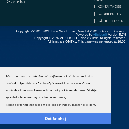
Svenska
KONTAKTA OSS
COOKIEPOLICY
GÅ TILL TOPPEN
Copyright ©2002 - 2021, FiskeSnack.com. Grundad 2002 av Anders Bergman.
Powered by
vBulletin®
Version 5.7.5
Copyright © 2026 MH Sub I, LLC dba vBulletin. All rights reserved.
All times are GMT+1. This page was generated at 16:00.
För att anpassa och förbättra våra tjänster och vår kommunikation
använder Sportfiskarna ”cookies” på www.fiskesnack.com.Genom att
använda dig av www.fiskesnack.com så godkänner du detta. Vi säljer
självklart inte vidare någon information om dig.
Klicka här för att läsa mer om cookies och hur du tackar nej till dem.
Det är okej