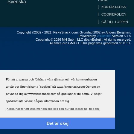
Svenska
KONTAKTA OSS
COOKIEPOLICY
GÅ TILL TOPPEN
Copyright ©2002 - 2021, FiskeSnack.com. Grundad 2002 av Anders Bergman.
Powered by
vBulletin®
Version 5.7.5
Copyright © 2026 MH Sub I, LLC dba vBulletin. All rights reserved.
All times are GMT+1. This page was generated at 11:31.
För att anpassa och förbättra våra tjänster och vår kommunikation
använder Sportfiskarna ”cookies” på www.fiskesnack.com.Genom att
använda dig av www.fiskesnack.com så godkänner du detta. Vi säljer
självklart inte vidare någon information om dig.
Klicka här för att läsa mer om cookies och hur du tackar nej till dem.
Det är okej