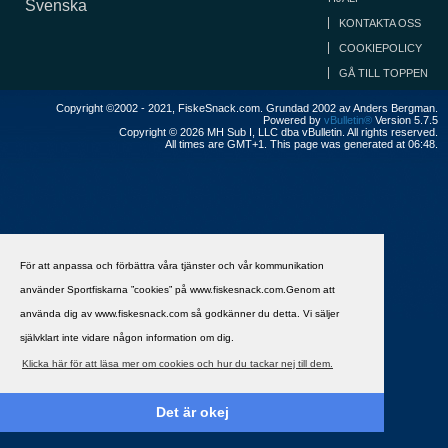
Svenska
KONTAKTA OSS
COOKIEPOLICY
GÅ TILL TOPPEN
Copyright ©2002 - 2021, FiskeSnack.com. Grundad 2002 av Anders Bergman.
Powered by
vBulletin®
Version 5.7.5
Copyright © 2026 MH Sub I, LLC dba vBulletin. All rights reserved.
All times are GMT+1. This page was generated at 06:48.
För att anpassa och förbättra våra tjänster och vår kommunikation
använder Sportfiskarna ”cookies” på www.fiskesnack.com.Genom att
använda dig av www.fiskesnack.com så godkänner du detta. Vi säljer
självklart inte vidare någon information om dig.
Klicka här för att läsa mer om cookies och hur du tackar nej till dem.
Det är okej