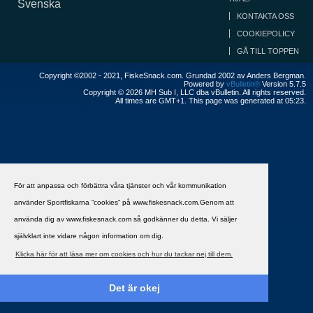
Svenska
KONTAKTA OSS
COOKIEPOLICY
GÅ TILL TOPPEN
Copyright ©2002 - 2021, FiskeSnack.com. Grundad 2002 av Anders Bergman.
Powered by
vBulletin®
Version 5.7.5
Copyright © 2026 MH Sub I, LLC dba vBulletin. All rights reserved.
All times are GMT+1. This page was generated at 05:23.
För att anpassa och förbättra våra tjänster och vår kommunikation
använder Sportfiskarna ”cookies” på www.fiskesnack.com.Genom att
använda dig av www.fiskesnack.com så godkänner du detta. Vi säljer
självklart inte vidare någon information om dig.
Klicka här för att läsa mer om cookies och hur du tackar nej till dem.
Det är okej