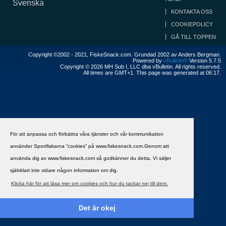
Svenska
KONTAKTA OSS
COOKIEPOLICY
GÅ TILL TOPPEN
Copyright ©2002 - 2021, FiskeSnack.com. Grundad 2002 av Anders Bergman.
Powered by
vBulletin®
Version 5.7.5
Copyright © 2026 MH Sub I, LLC dba vBulletin. All rights reserved.
All times are GMT+1. This page was generated at 06:17.
För att anpassa och förbättra våra tjänster och vår kommunikation
använder Sportfiskarna ”cookies” på www.fiskesnack.com.Genom att
använda dig av www.fiskesnack.com så godkänner du detta. Vi säljer
självklart inte vidare någon information om dig.
Klicka här för att läsa mer om cookies och hur du tackar nej till dem.
Det är okej