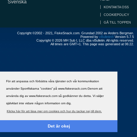
Svenska
KONTAKTA OSS
COOKIEPOLICY
GÅ TILL TOPPEN
Copyright ©2002 - 2021, FiskeSnack.com. Grundad 2002 av Anders Bergman.
Powered by
vBulletin®
Version 5.7.5
Copyright © 2026 MH Sub I, LLC dba vBulletin. All rights reserved.
All times are GMT+1. This page was generated at 06:22.
För att anpassa och förbättra våra tjänster och vår kommunikation
använder Sportfiskarna ”cookies” på www.fiskesnack.com.Genom att
använda dig av www.fiskesnack.com så godkänner du detta. Vi säljer
självklart inte vidare någon information om dig.
Klicka här för att läsa mer om cookies och hur du tackar nej till dem.
Det är okej