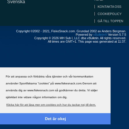
Svenska
KONTAKTA OSS
COOKIEPOLICY
GÅ TILL TOPPEN
Copyright ©2002 - 2021, FiskeSnack.com. Grundad 2002 av Anders Bergman.
Powered by
vBulletin®
Version 5.7.5
Copyright © 2026 MH Sub I, LLC dba vBulletin. All rights reserved.
All times are GMT+1. This page was generated at 11:37.
För att anpassa och förbättra våra tjänster och vår kommunikation
använder Sportfiskarna ”cookies” på www.fiskesnack.com.Genom att
använda dig av www.fiskesnack.com så godkänner du detta. Vi säljer
självklart inte vidare någon information om dig.
Klicka här för att läsa mer om cookies och hur du tackar nej till dem.
Det är okej